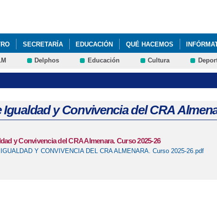
Pasar al
contenido
principal
TRO
SECRETARÍA
EDUCACIÓN
QUÉ HACEMOS
INFÓRMA
LM
Delphos
Educación
Cultura
Depor
e Igualdad y Convivencia del CRA Almena
ldad y Convivencia del CRA Almenara. Curso 2025-26
IGUALDAD Y CONVIVENCIA DEL CRA ALMENARA. Curso 2025-26.pdf